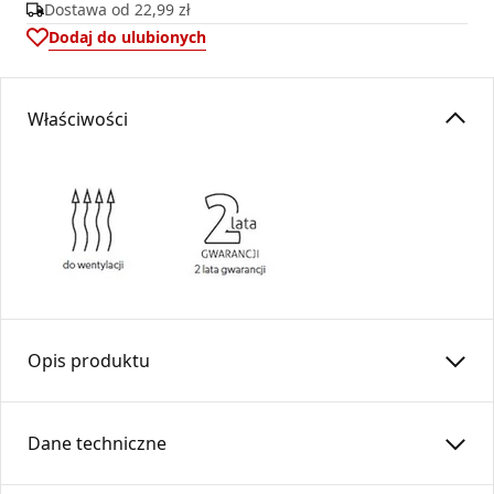
Dostawa od
22,99 zł
Dodaj do ulubionych
Właściwości
Opis produktu
Skrzynka rozdzielcza
SRRS
125-5×100-OC
Dane techniczne
Skrzynka rozdzielcza przeznaczona jest do rozdzielenia
strumienia powietrza w instalacjach wentylacyjnych,