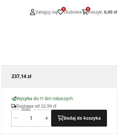
0
0
Zaloguj się
Ulubione
Koszyk
:
0,00 zł
237,14 zł
Wysyłka do 11 dni roboczych
Dostawa od
22,99 zł
Ilość
Dodaj do koszyka