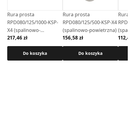
powstających podczas pracy urządzeń grzewczych.
Rura prosta
Rura prosta
Rura p
Cechy produktu:
RPD080/125/1000-KSP-
RPD080/125/500-KSP-X4
RPD080
• system:
SKSP
-X
X4 (spalinowo-
(spalinowo-powietrzna)
(spali
• średnica: 80/125 mm
217,46 zł
156,58 zł
112,42 
powietrzna)
• długość: 250 mm
• materiał: stal kwasoodporna 1.4301
• grubość blachy: 0,4 mm
Do koszyka
Do koszyka
• połączenie: nypel / kielich
• uszczelka w zestawie
Szczegółowe wymiary oraz pozostałe parametry techniczne
dostępne są w karcie technicznej produktu.