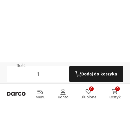
Ilość
Dodaj do koszyka
0
0
0
0
Menu
Konto
Ulubione
Koszyk
Menu
Konto
Ulubione
Koszyk
Informacje
O nas
Strefa klienta