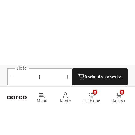
Ilość
Dodaj do koszyka
0
0
0
0
Menu
Konto
Ulubione
Koszyk
Menu
Konto
Ulubione
Koszyk
Informacje
O nas
Strefa klienta