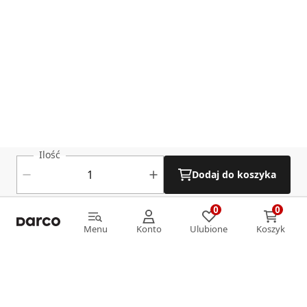
Ilość
Dodaj do koszyka
0
0
0
0
Menu
Konto
Ulubione
Koszyk
Menu
Konto
Ulubione
Koszyk
Informacje
O nas
Strefa klienta