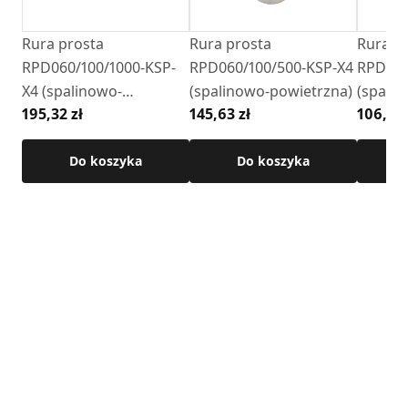
powstających podczas pracy urządzeń grzewczych.
Rura prosta
Rura prosta
Rura p
Cechy produktu:
RPD060/100/1000-KSP-
RPD060/100/500-KSP-X4
RPD060
• system:
SKSP
-X
X4 (spalinowo-
(spalinowo-powietrzna)
(spali
• średnica: 60/100 mm
195,32 zł
145,63 zł
106,89 
powietrzna)
• długość: 500 mm
• materiał: stal kwasoodporna 1.4301
• grubość blachy: 0,4 mm
Do koszyka
Do koszyka
• połączenie: nypel / kielich
• uszczelka w zestawie
Szczegółowe wymiary oraz pozostałe parametry techniczne
dostępne są w karcie technicznej produktu.