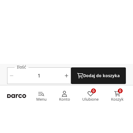
Ilość
Dodaj do koszyka
0
0
0
0
Menu
Konto
Ulubione
Koszyk
Menu
Konto
Ulubione
Koszyk
Informacje
O nas
Strefa klienta