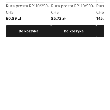
Rura prosta RP110/250-
Rura prosta RP110/500-
Rura pr
Szczegółowe wymiary oraz pozostałe parametry techniczne
CH5
CH5
CH5
produktu dostępne są w karcie technicznej.
60,89 zł
85,73 zł
145,02 
Do koszyka
Do koszyka