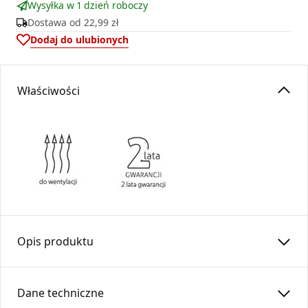
Wysyłka w 1 dzień roboczy
Dostawa od
22,99 zł
Dodaj do ulubionych
Właściwości
Opis produktu
Rura elastyczna
RESF
125-AL (2,7 mb)
SPIRO
aluminiowa
„DARCO
FLEX
”
Dane techniczne