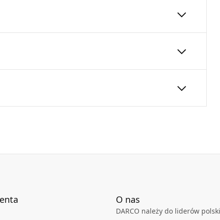
cia z systemu kształtek okrągłych na kształtki
100
250
24
Karta Techniczna
DARCO_Karta_katalogowa_System-
Ksztaltek-Prostokatnych.pdf
ienta
O nas
DARCO należy do liderów polski