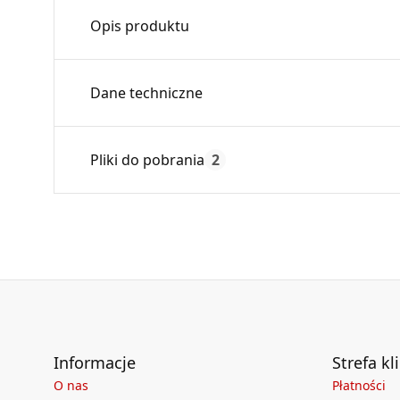
Opis produktu
Redukcja symetryczna stosowana w celu przejś
Dane techniczne
prostokątne.
Wykonana z blachy ocynkowanej.
Średnica:
Pliki do pobrania
2
Max. temperatura:
Czas gwarancji:
Deklaracja
KDWU 04_2022.pdf
Informacje
Strefa kl
O nas
Płatności