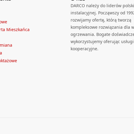
DARCO należy do liderów polski
instalacyjnej. Począwszy od 199
rozwijamy ofertę, którą tworzą
towe
kompleksowe rozwiązania dla we
rta Mieszkańca
ogrzewania. Bogate doświadcz
wykorzystujemy oferując usługi
ymiana
kooperacyjne.
a
ruktażowe