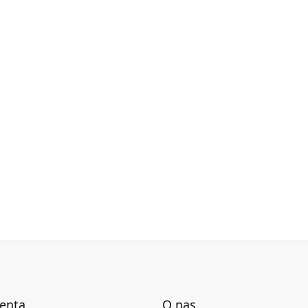
ienta
O nas