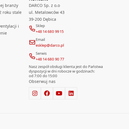
ej branży
DARCO Sp. z o.o
2 roku stale
ul. Metalowców 43
39-200 Dębica
Sklep
ntylacji i
+48 14 680 99 15
enie
Email
esklep@darco.pl
Serwis
+48 14 680 90 77
Nasz zespół obsługi klienta jest do Państwa
dyspozycji w dni robocze w godzinach:
od 7:00 do 15:00
Obserwuj nas