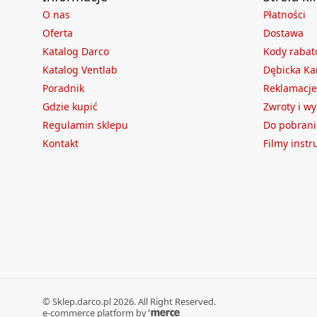
O nas
Płatności
Oferta
Dostawa
Katalog Darco
Kody raba
Katalog Ventlab
Dębicka Ka
Poradnik
Reklamacje
Gdzie kupić
Zwroty i w
Regulamin sklepu
Do pobrani
Kontakt
Filmy inst
©
Sklep.darco.pl
2026
. All Right Reserved.
e-commerce platform by