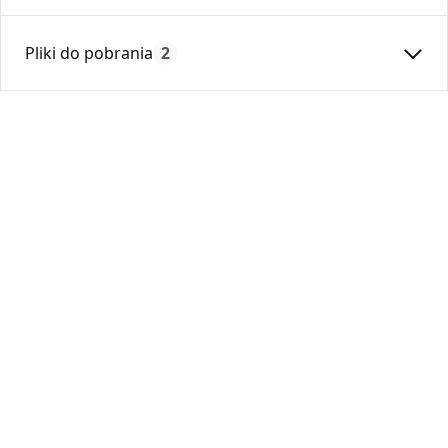
Średnica:
100
Pliki do pobrania
2
Max. temperatura:
250
Czas gwarancji:
24
Deklaracja
KDWU 04_2022.pdf
Karta Techniczna
DARCO_Karta_katalogowa_System-Ksztaltek-
Prostokatnych.pdf