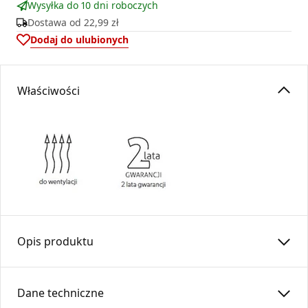
Wysyłka do 10 dni roboczych
Dostawa od
22,99 zł
Dodaj do ulubionych
Właściwości
Opis produktu
Redukcja niesymetryczna pozwala na przejście z systemu
kształtek okrągłych na prostokątne i równoczesne
Dane techniczne
przesunięcie w osi.