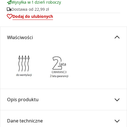
Wysyłka w 1 dzień roboczy
Dostawa od
22,99 zł
Dodaj do ulubionych
Właściwości
Opis produktu
Redukcja do rur elastycznych
RDS
…/…-OC /
SPIRO
Dane techniczne
To okrągły element instalacji wentylacyjnej służący do