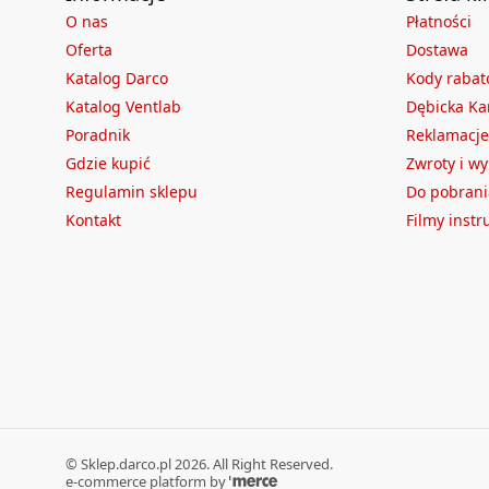
O nas
Płatności
Oferta
Dostawa
Katalog Darco
Kody raba
Katalog Ventlab
Dębicka Ka
Poradnik
Reklamacje
Gdzie kupić
Zwroty i w
Regulamin sklepu
Do pobrani
Kontakt
Filmy inst
©
Sklep.darco.pl
2026
. All Right Reserved.
e-commerce platform by