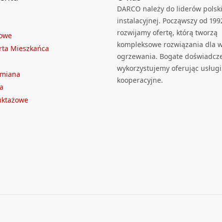
DARCO należy do liderów polski
instalacyjnej. Począwszy od 199
rozwijamy ofertę, którą tworzą
towe
kompleksowe rozwiązania dla we
rta Mieszkańca
ogrzewania. Bogate doświadcz
wykorzystujemy oferując usługi
ymiana
kooperacyjne.
a
ruktażowe