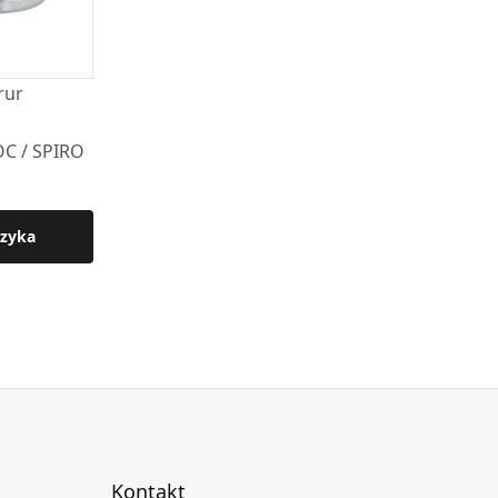
rur
OC / SPIRO
zyka
Kontakt