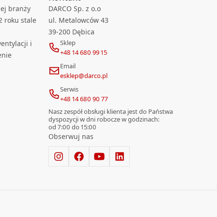
ej branży
DARCO Sp. z o.o
2 roku stale
ul. Metalowców 43
39-200 Dębica
Sklep
ntylacji i
+48 14 680 99 15
enie
Email
esklep@darco.pl
Serwis
+48 14 680 90 77
Nasz zespół obsługi klienta jest do Państwa
dyspozycji w dni robocze w godzinach:
od 7:00 do 15:00
Obserwuj nas