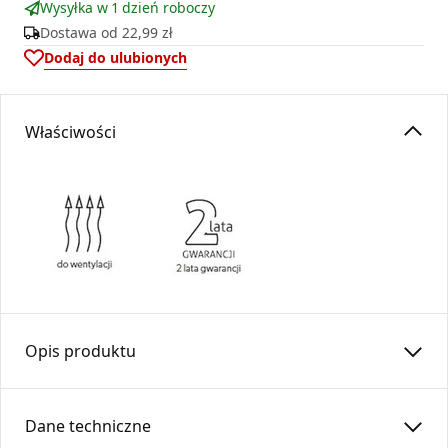
Wysyłka w 1 dzień roboczy
Dostawa od
22,99 zł
Dodaj do ulubionych
Właściwości
Opis produktu
Redukcja do rur elastycznych
RDS
…/…-OC /
SPIRO
Dane techniczne
To okrągły element instalacji wentylacyjnej służący do