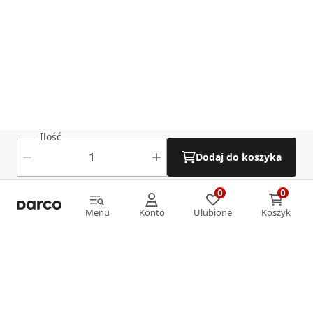
Ilość
Dodaj do koszyka
0
0
0
0
Menu
Konto
Ulubione
Koszyk
Menu
Konto
Ulubione
Koszyk
Informacje
O nas
Strefa klienta
Oferta