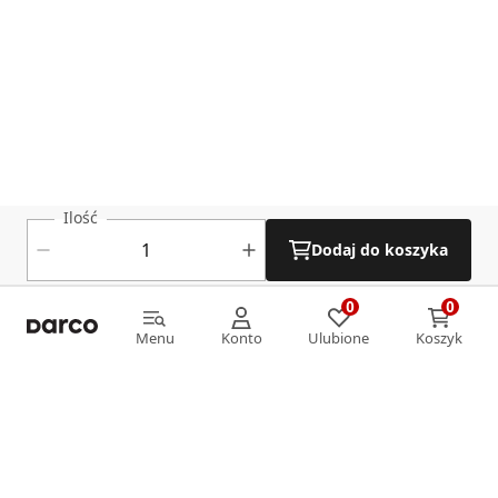
Ilość
Dodaj do koszyka
0
0
0
0
Menu
Konto
Ulubione
Koszyk
Menu
Konto
Ulubione
Koszyk
Informacje
O nas
Strefa klienta
Oferta