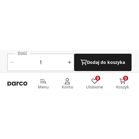
Ilość
Dodaj do koszyka
0
0
0
0
Menu
Konto
Ulubione
Koszyk
Menu
Konto
Ulubione
Koszyk
Informacje
O nas
Strefa klienta
Oferta
Katalog Darco
Płatności