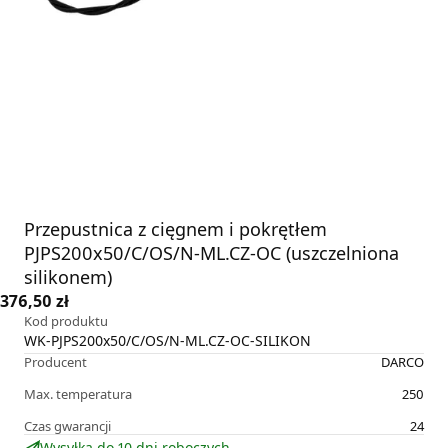
Przepustnica z cięgnem i pokrętłem
PJPS200x50/C/OS/N-ML.CZ-OC (uszczelniona
silikonem)
376,50 zł
Kod produktu
WK-PJPS200x50/C/OS/N-ML.CZ-OC-SILIKON
Producent
DARCO
Max. temperatura
250
Czas gwarancji
24
Wysyłka do 10 dni roboczych