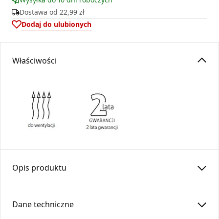
Dostawa od
22,99 zł
Dodaj do ulubionych
Właściwości
Opis produktu
Przepustnica z cięgnem i pokrętłem reguluje przepływ
powietrza w systemach prostokątnych.
Dane techniczne
Zastosowanie przepustnicy wskazane jest w celu