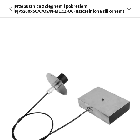
Przepustnica z cięgnem i pokrętłem
PJPS200x50/C/OS/N-ML.CZ-OC (uszczelniona silikonem)