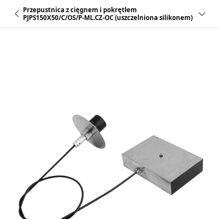
Przepustnica z cięgnem i pokrętłem
PJPS150X50/C/OS/P-ML.CZ-OC (uszczelniona silikonem)