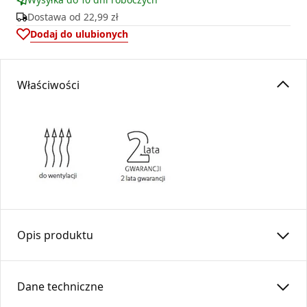
Dostawa od
22,99 zł
Dodaj do ulubionych
Właściwości
Opis produktu
Przepustnica z cięgnem i pokrętłem reguluje przepływ
powietrza w systemach prostokątnych.
Dane techniczne
Zastosowanie przepustnicy wskazane jest w celu