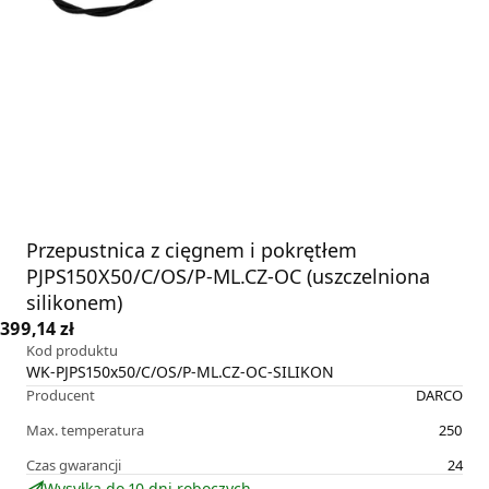
Przepustnica z cięgnem i pokrętłem
PJPS150X50/C/OS/P-ML.CZ-OC (uszczelniona
silikonem)
399,14 zł
Kod produktu
WK-PJPS150x50/C/OS/P-ML.CZ-OC-SILIKON
Producent
DARCO
Max. temperatura
250
Czas gwarancji
24
Wysyłka do 10 dni roboczych