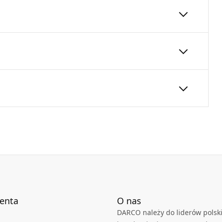
znaczony do stabilizacji kominów
nienie konstrukcji, gwarantując bezpieczeństwo
125
600
60
Karta Techniczna
DARCO_Karta_katalogowa_System-
kominów-dwusciennych-SKD-SKDZ.pdf
rukcji kominowej
najdują się w karcie technicznej produktu.
ienta
O nas
DARCO należy do liderów polski