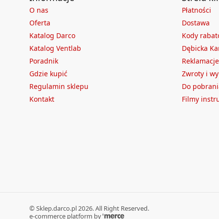
O nas
Płatności
Oferta
Dostawa
Katalog Darco
Kody raba
Katalog Ventlab
Dębicka Ka
Poradnik
Reklamacje
Gdzie kupić
Zwroty i w
Regulamin sklepu
Do pobrani
Kontakt
Filmy inst
©
Sklep.darco.pl
2026
. All Right Reserved.
e-commerce platform by