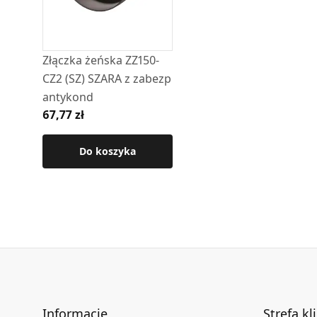
Szczegółowe wymiary produktu dostępne są w 
Złączka żeńska ZZ150-
CZ2 (SZ) SZARA z zabezp
antykond
67,77 zł
Do koszyka
Informacje
Strefa kl