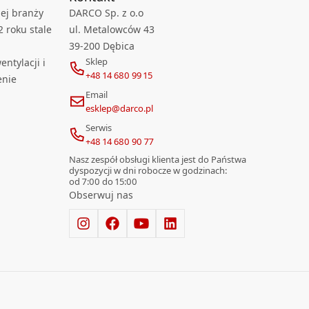
ej branży
DARCO Sp. z o.o
2 roku stale
ul. Metalowców 43
39-200 Dębica
Sklep
ntylacji i
+48 14 680 99 15
enie
Email
esklep@darco.pl
Serwis
+48 14 680 90 77
Nasz zespół obsługi klienta jest do Państwa
dyspozycji w dni robocze w godzinach:
od 7:00 do 15:00
Obserwuj nas