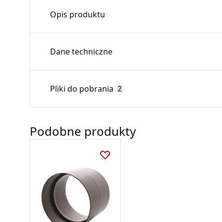
Opis produktu
Złączka męska ZM…-CZ2
Dane techniczne
Złączka męska przeznaczona jest do łączenia
spęczenia. Zastosowanie złączki zapewnia sta
Średnica:
Pliki do pobrania
2
Max. temperatura:
Element wykonany jest z blachy czarnej, pok
Czas gwarancji:
odporność na działanie wysokich temperatur.
Karta Techniczna
Podobne produkty
DARCO_Karta_katalogowa_System-
Dane techniczne:
przylaczy-kominowych-czarnych-SPK.pdf
• System:
SPK
• Materiał: blacha czarna
• Grubość ścianki: 2 mm
• Temperatura pracy: do 600°C
• Wykończenie: kolor szary (antracyt) , farb