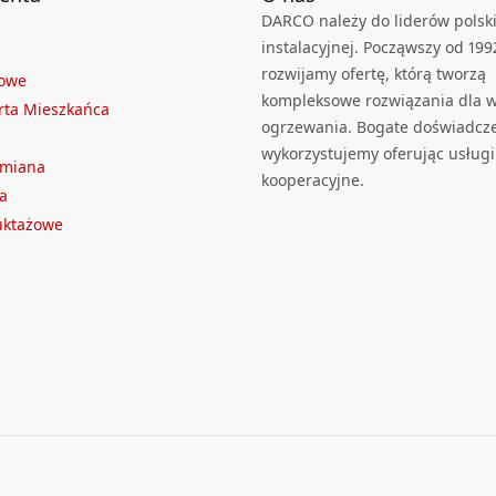
DARCO należy do liderów polski
instalacyjnej. Począwszy od 199
rozwijamy ofertę, którą tworzą
towe
kompleksowe rozwiązania dla we
rta Mieszkańca
ogrzewania. Bogate doświadcz
wykorzystujemy oferując usługi
ymiana
kooperacyjne.
a
ruktażowe