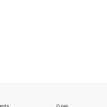
karcie technicznej.
ienta
O nas