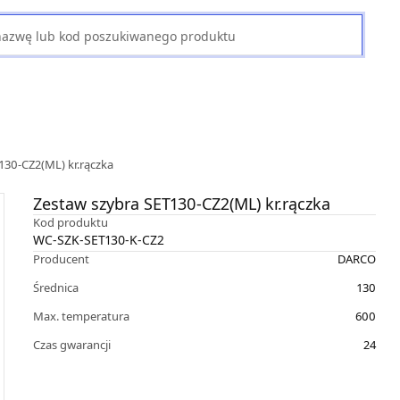
130-CZ2(ML) kr.rączka
Zestaw szybra SET130-CZ2(ML) kr.rączka
Kod produktu
WC-SZK-SET130-K-CZ2
Producent
DARCO
Średnica
130
Max. temperatura
600
Czas gwarancji
24