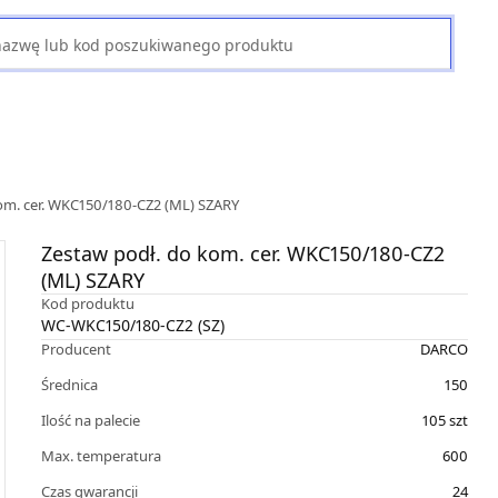
om. cer. WKC150/180-CZ2 (ML) SZARY
Zestaw podł. do kom. cer. WKC150/180-CZ2
(ML) SZARY
Kod produktu
WC-WKC150/180-CZ2 (SZ)
Producent
DARCO
Średnica
150
Ilość na palecie
105
szt
Max. temperatura
600
Czas gwarancji
24