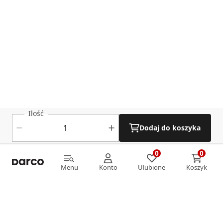
Ilość
Dodaj do koszyka
0
0
0
0
Menu
Konto
Ulubione
Koszyk
Menu
Konto
Ulubione
Koszyk
Informacje
O nas
Strefa klienta