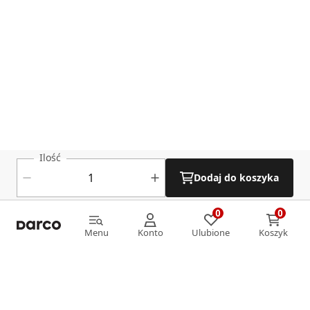
Ilość
Dodaj do koszyka
0
0
0
0
Menu
Konto
Ulubione
Koszyk
Menu
Konto
Ulubione
Koszyk
Informacje
O nas
Strefa klienta