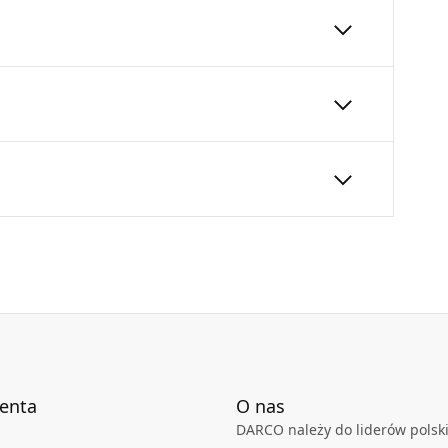
rzewodu kominowego (tymczasowo lub na stałe).
kolor czarny.
zęścią nyplową rury czarnej.
200
600
24
Karta Techniczna
DARCO_Karta_katalogowa_System-
przylaczy-kominowych-czarnych-
SPK.pdf
ienta
O nas
DARCO należy do liderów polski