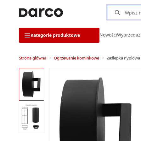
Nowości
Wyprzedaż
Kategorie produktowe
Strona główna
Ogrzewanie kominkowe
Zaślepka nyplowa