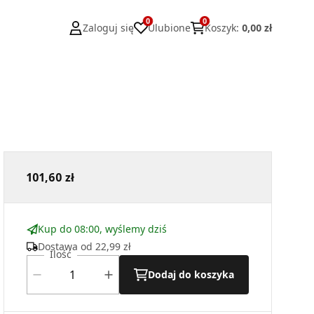
0
0
Zaloguj się
Ulubione
Koszyk
:
0,00 zł
101,60 zł
Kup do 08:00, wyślemy dziś
Dostawa od
22,99 zł
Ilość
Dodaj do koszyka