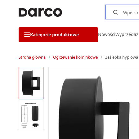
Nowości
Wyprzedaż
Kategorie produktowe
Strona główna
Ogrzewanie kominkowe
Zaślepka nyplowa