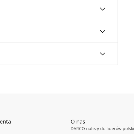
rzewodu kominowego (tymczasowo lub na stałe).
kolor czarny.
zęścią nyplową rury czarnej.
180
600
24
Karta Techniczna
DARCO_Karta_katalogowa_System-
przylaczy-kominowych-czarnych-
SPK.pdf
ienta
O nas
DARCO należy do liderów polski