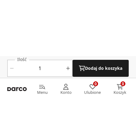
Ilość
Dodaj do koszyka
0
0
0
0
Menu
Konto
Ulubione
Koszyk
Menu
Konto
Ulubione
Koszyk
Informacje
O nas
Strefa klienta
Oferta