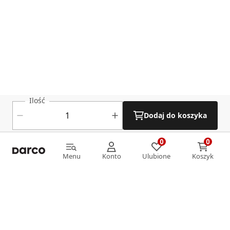
Ilość
Dodaj do koszyka
0
0
0
0
Menu
Konto
Ulubione
Koszyk
Menu
Konto
Ulubione
Koszyk
Informacje
O nas
Strefa klienta
Oferta