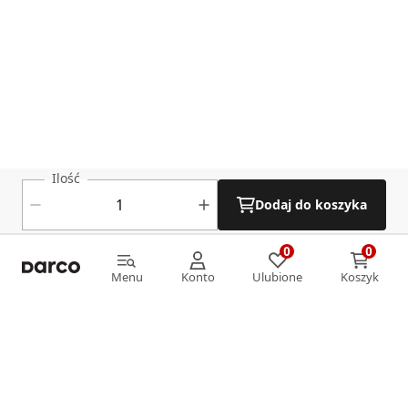
Ilość
Dodaj do koszyka
0
0
0
0
Menu
Konto
Ulubione
Koszyk
Menu
Konto
Ulubione
Koszyk
Informacje
O nas
Strefa klienta
Oferta