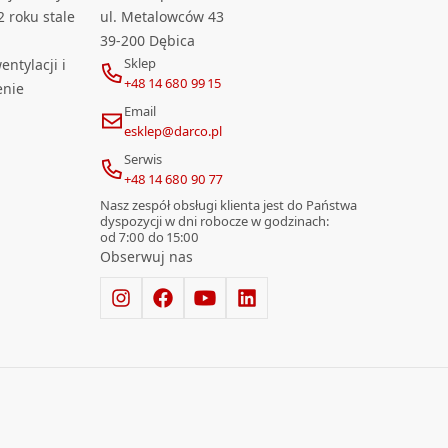
2 roku stale
ul. Metalowców 43
39-200 Dębica
Sklep
ntylacji i
+48 14 680 99 15
enie
Email
esklep@darco.pl
Serwis
+48 14 680 90 77
Nasz zespół obsługi klienta jest do Państwa
dyspozycji w dni robocze w godzinach:
od 7:00 do 15:00
Obserwuj nas