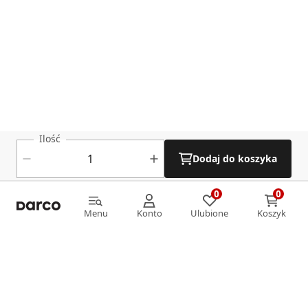
Ilość
Dodaj do koszyka
0
0
0
0
Menu
Konto
Ulubione
Koszyk
Menu
Konto
Ulubione
Koszyk
Informacje
O nas
Strefa klienta
Oferta