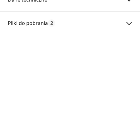
Średnica:
200
Pliki do pobrania
2
Max. temperatura:
600
Czas gwarancji:
60
Karta Techniczna
DARCO_Karta_katalogowa_System-wkladow-
kominowych-SWK-SWKZ.pdf
Deklaracja
DWU 5_2017.pdf