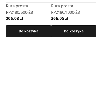
• przeznaczenie: instalacje spalinowe do paliw stałych
Rura prosta
Rura prosta
(drewno)
RPŻ180/500-Ż8
RPŻ180/1000-Ż8
• montaż: połączenie nypel / kielich
206,03 zł
366,05 zł
Szczegółowe wymiary produktu dostępne są w karcie
Do koszyka
Do koszyka
technicznej.