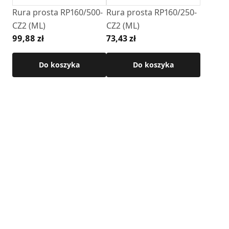
• Grubość ścianki: 2 mm
Rura prosta RP160/500-
Rura prosta RP160/250-
• Temperatura pracy: Do 600°C
CZ2 (ML)
CZ2 (ML)
• Wykończenie: kolor czarny , farba żaroodporna
99,88 zł
73,43 zł
Senotherm,
Do koszyka
Do koszyka
Szczegółowe wymiary produktu dostępne w karcie
technicznej .