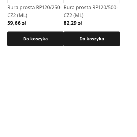
• Grubość ścianki: 2 mm
Rura prosta RP120/250-
Rura prosta RP120/500-
• Temperatura pracy: Do 600°C
CZ2 (ML)
CZ2 (ML)
• Wykończenie: kolor czarny , farba żaroodporna
59,66 zł
82,29 zł
Senotherm,
Do koszyka
Do koszyka
Szczegółowe wymiary produktu dostępne w karcie
technicznej .