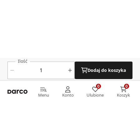
Ilość
Dodaj do koszyka
0
0
0
0
Menu
Konto
Ulubione
Koszyk
Menu
Konto
Ulubione
Koszyk
Informacje
O nas
Strefa klienta
Oferta