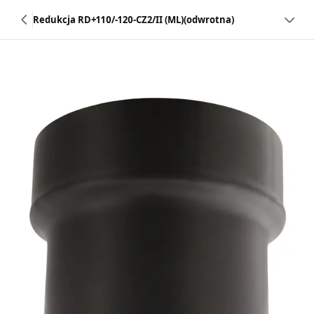
Redukcja RD+110/-120-CZ2/II (ML)(odwrotna)