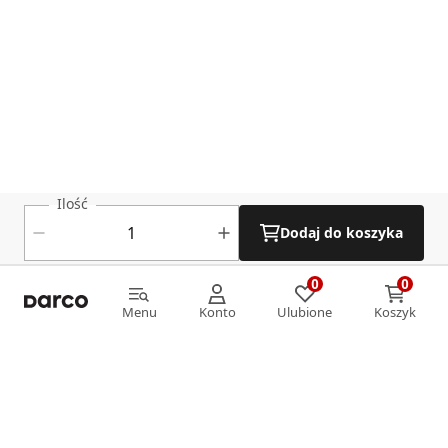
Ilość
Dodaj do koszyka
0
0
0
0
Menu
Konto
Ulubione
Koszyk
Menu
Konto
Ulubione
Koszyk
Informacje
O nas
Strefa klienta
Oferta