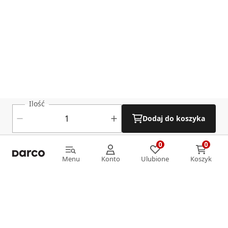
Ilość
Dodaj do koszyka
0
0
0
0
Menu
Konto
Ulubione
Koszyk
Menu
Konto
Ulubione
Koszyk
Informacje
O nas
Strefa klienta
Oferta