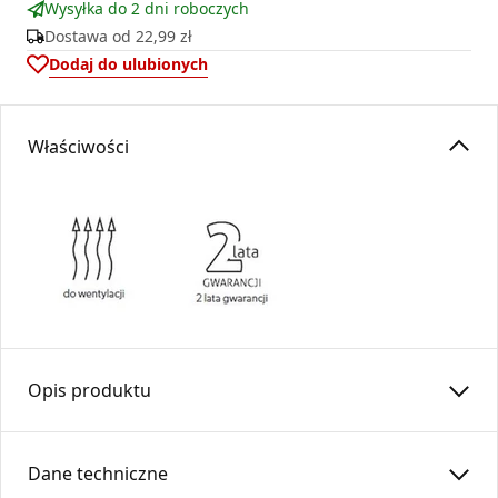
Wysyłka do 2 dni roboczych
Dostawa od
22,99 zł
Dodaj do ulubionych
Właściwości
Opis produktu
Puszka dolotu powietrza umożliwia doprowadzenie
zimnego powietrza z zewnątrz bezpośrednio do wkładu
Dane techniczne
kominkowego marki
INVICTA
. Zapewnia prawidłową pracę