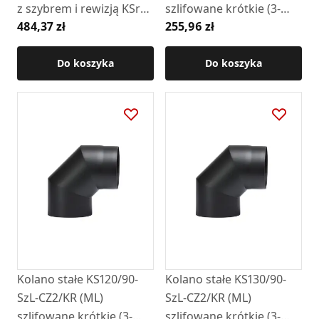
z szybrem i rewizją KSrs-
szlifowane krótkie (3-
484,37 zł
255,96 zł
II-150/90-CZ2
SEG)
Do koszyka
Do koszyka
Kolano stałe KS120/90-
Kolano stałe KS130/90-
SzL-CZ2/KR (ML)
SzL-CZ2/KR (ML)
szlifowane krótkie (3-
szlifowane krótkie (3-