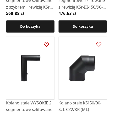
segmentowe szlifowane
segmentowe szlifowane
z szybrem i rewizją KSrs-
z rewizją KSr-III-150/90-
568,88 zł
476,63 zł
III-150/90-CZ2
CZ2
Do koszyka
Do koszyka
Kolano stałe WYSOKIE 2
Kolano stałe KS150/90-
segmentowe szlifowane
SzL-CZ2/KR (ML)