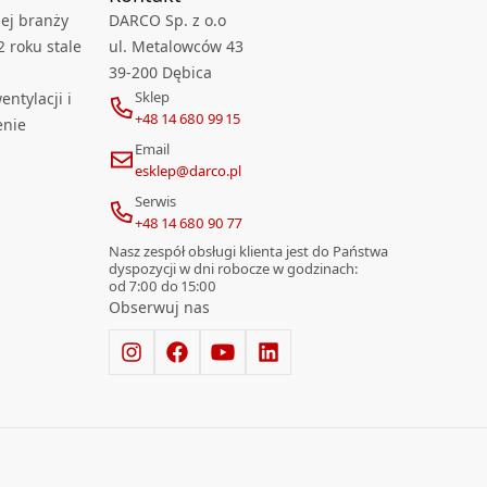
ej branży
DARCO Sp. z o.o
2 roku stale
ul. Metalowców 43
39-200 Dębica
Sklep
ntylacji i
+48 14 680 99 15
enie
Email
esklep@darco.pl
Serwis
+48 14 680 90 77
Nasz zespół obsługi klienta jest do Państwa
dyspozycji w dni robocze w godzinach:
od 7:00 do 15:00
Obserwuj nas