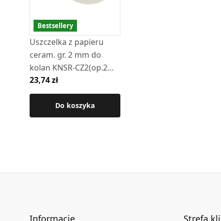
Bestsellery
Uszczelka z papieru
ceram. gr. 2 mm do
kolan KNSR-CZ2(op.2
23,74 zł
szt)
Do koszyka
Informacje
Strefa kl