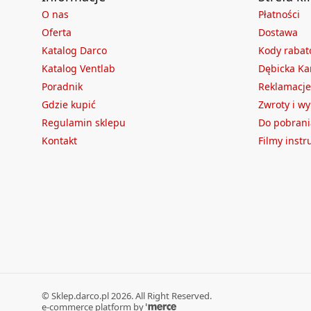
O nas
Płatności
Oferta
Dostawa
Katalog Darco
Kody raba
Katalog Ventlab
Dębicka Ka
Poradnik
Reklamacje
Gdzie kupić
Zwroty i w
Regulamin sklepu
Do pobrani
Kontakt
Filmy inst
©
Sklep.darco.pl
2026
. All Right Reserved.
e-commerce platform by