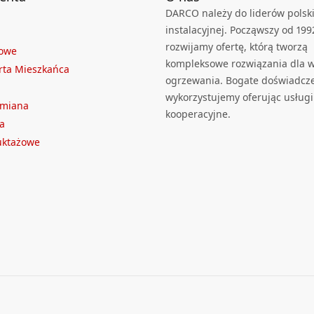
DARCO należy do liderów polski
instalacyjnej. Począwszy od 199
rozwijamy ofertę, którą tworzą
towe
kompleksowe rozwiązania dla we
rta Mieszkańca
ogrzewania. Bogate doświadcz
wykorzystujemy oferując usługi
ymiana
kooperacyjne.
a
ruktażowe