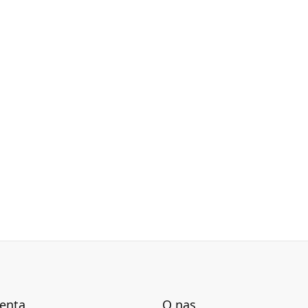
ienta
O nas