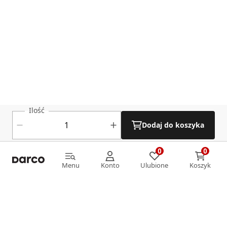
Ilość
Dodaj do koszyka
0
0
0
0
Menu
Konto
Ulubione
Koszyk
Menu
Konto
Ulubione
Koszyk
Informacje
O nas
Strefa klienta