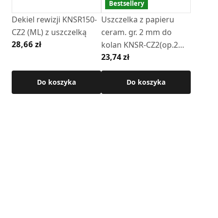
Bestsellery
Dekiel rewizji KNSR150-
Uszczelka z papieru
CZ2 (ML) z uszczelką
ceram. gr. 2 mm do
28,66 zł
kolan KNSR-CZ2(op.2
23,74 zł
szt)
Do koszyka
Do koszyka