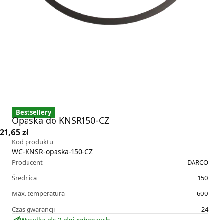
Bestsellery
Opaska do KNSR150-CZ
21,65 zł
Kod produktu
WC-KNSR-opaska-150-CZ
Producent
DARCO
Średnica
150
Max. temperatura
600
Czas gwarancji
24
Wysyłka do 2 dni roboczych