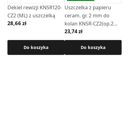
Dekiel rewizji KNSR120-
Uszczelka z papieru
CZ2 (ML) z uszczelką
ceram. gr. 2 mm do
28,66 zł
kolan KNSR-CZ2(op.2
23,74 zł
szt)
Do koszyka
Do koszyka