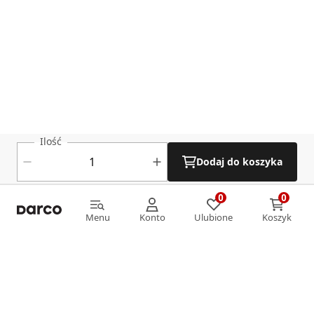
Ilość
Dodaj do koszyka
0
0
0
0
Menu
Konto
Ulubione
Koszyk
Menu
Konto
Ulubione
Koszyk
Informacje
O nas
Strefa klienta
Oferta