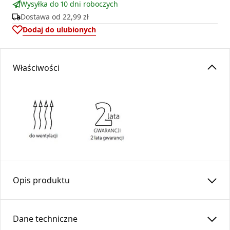
Wysyłka do 10 dni roboczych
Dostawa od
22,99 zł
Dodaj do ulubionych
Właściwości
Opis produktu
Kryzy KY w systemach dystrybucji gorącego powietrza
służą do regulowania wypływu ciepłego powietrza,
Dane techniczne
poprzez umieszczenie ich w kanałach kaset dolotowych.