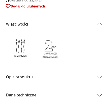
Dostawa od
22,99 zł
Dodaj do ulubionych
Właściwości
Opis produktu
Kratka osłonowa do kanału 150×50 / KRKP150x50-ML-GR
Dane techniczne
Kratka wentylacyjna
KRKP
to dekoracyjna osłona wylotu
kanałów wentylacyjnych oraz
DGP
, dzięki swej konstrukcji