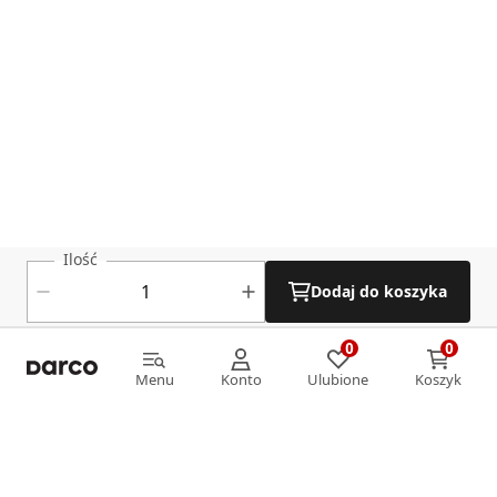
Ilość
Dodaj do koszyka
0
0
0
0
Menu
Konto
Ulubione
Koszyk
Menu
Konto
Ulubione
Koszyk
Informacje
O nas