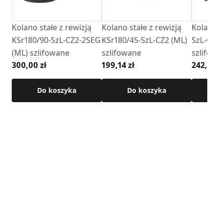
• Kąt: 90°
• Materiał: blacha czarna
Kolano stałe z rewizją
Kolano stałe z rewizją
Kolano 
• Grubość ścianki: 2 mm
KSr180/90-SzL-CZ2-2SEG
KSr180/45-SzL-CZ2 (ML)
SzL-CZ
• Temperatura pracy: Do 600°C
(ML) szlifowane
szlifowane
szlifo
• Wykończenie: kolor czarny , farba żaroodporna
300,00 zł
199,14 zł
242,80 
Senotherm,
Szczegółowe wymiary produktu dostępne w karcie
Do koszyka
Do koszyka
technicznej .