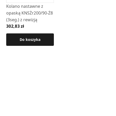
(drewno)
Kolano nastawne z
• montaż: połączenie nypel / kielich
opaską KNSŻr200/90-Ż8
(3seg.) z rewizją
Szczegółowe wymiary produktu dostępne są w karcie
302,83 zł
technicznej.
Do koszyka