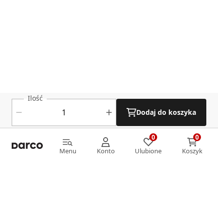
Ilość
Dodaj do koszyka
0
0
0
0
Menu
Konto
Ulubione
Koszyk
Menu
Konto
Ulubione
Koszyk
Informacje
O nas
Strefa klienta
Oferta