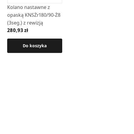
(drewno)
Kolano nastawne z
• montaż: połączenie nypel / kielich
opaską KNSŻr180/90-Ż8
(3seg.) z rewizją
Szczegółowe wymiary produktu dostępne są w karcie
280,93 zł
technicznej.
Do koszyka