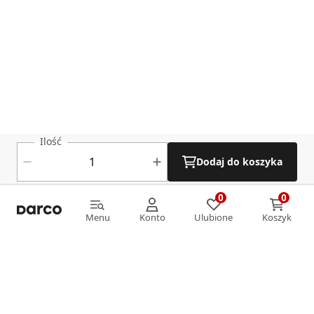
Ilość
Dodaj do koszyka
0
0
0
0
Menu
Konto
Ulubione
Koszyk
Menu
Konto
Ulubione
Koszyk
Informacje
O nas
Strefa klienta
Oferta